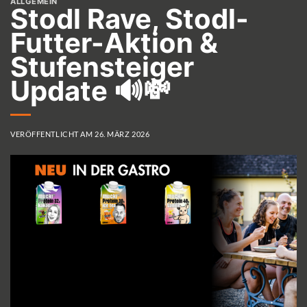
ALLGEMEIN
Stodl Rave, Stodl-
Futter-Aktion &
Stufensteiger
Update 🔊💸
VERÖFFENTLICHT AM
26. MÄRZ 2026